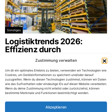
Sonstiges
Logistiktrends 2026:
Effizienz durch
Digitalisierung
Zustimmung verwalten
Die Logistikbranche befindet sich in einem
Um dir ein optimales Erlebnis zu bieten, verwenden wir Technologien wie
tiefgreifenden Wandel, der sämtliche…
Cookies, um Geräteinformationen zu speichern und/oder darauf
zuzugreifen. Wenn du diesen Technologien zustimmst, können wir Daten
logistikbranche.net
16. Januar 2026
wie das Surfverhalten oder eindeutige IDs auf dieser Website verarbeiten.
Wenn du deine Zustimmung nicht erteilst oder zurückziehst, können
bestimmte Merkmale und Funktionen beeinträchtigt werden.
Logistikbranche.net
Akzeptieren