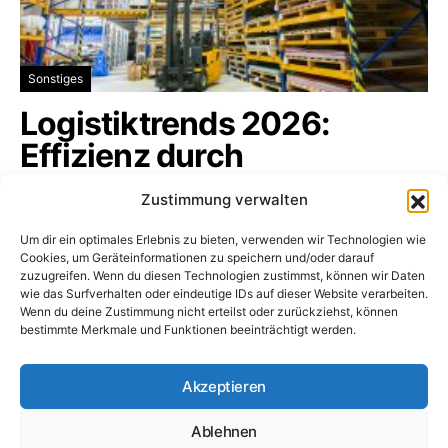
Sonstiges
Logistiktrends 2026:
Effizienz durch
Digitalisierung
Zustimmung verwalten
Die Logistikbranche befindet sich in einem
Um dir ein optimales Erlebnis zu bieten, verwenden wir Technologien wie
tiefgreifenden Wandel, der sämtliche…
Cookies, um Geräteinformationen zu speichern und/oder darauf
zuzugreifen. Wenn du diesen Technologien zustimmst, können wir Daten
logistikbranche.net
16. Januar 2026
wie das Surfverhalten oder eindeutige IDs auf dieser Website verarbeiten.
Wenn du deine Zustimmung nicht erteilst oder zurückziehst, können
bestimmte Merkmale und Funktionen beeinträchtigt werden.
Logistikbranche.net
Akzeptieren
Ablehnen
Dossiers
Impressum
Datenschutz
Cookie-Richtlinie (EU)