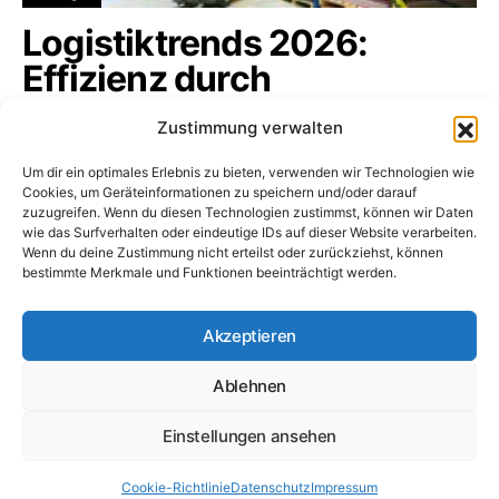
Logistiktrends 2026:
Effizienz durch
Digitalisierung
Zustimmung verwalten
Die Logistikbranche befindet sich in einem
Um dir ein optimales Erlebnis zu bieten, verwenden wir Technologien wie
tiefgreifenden Wandel, der sämtliche…
Cookies, um Geräteinformationen zu speichern und/oder darauf
zuzugreifen. Wenn du diesen Technologien zustimmst, können wir Daten
logistikbranche.net
16. Januar 2026
wie das Surfverhalten oder eindeutige IDs auf dieser Website verarbeiten.
Wenn du deine Zustimmung nicht erteilst oder zurückziehst, können
bestimmte Merkmale und Funktionen beeinträchtigt werden.
Logistikbranche.net
Akzeptieren
Ablehnen
Dossiers
Impressum
Datenschutz
Cookie-Richtlinie (EU)
Unternehmen
Frachtbörsen
Speditionen
Einstellungen ansehen
Designed & Developed by
logistikbranche.net
Cookie-Richtlinie
Datenschutz
Impressum