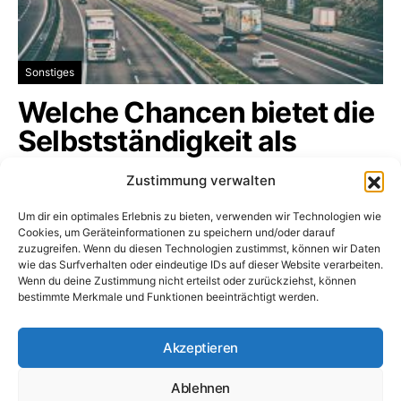
Sonstiges
Welche Chancen bietet die
Selbstständigkeit als
Fahrer?
Zustimmung verwalten
In der modernen Wirtschaftswelt bietet die
Um dir ein optimales Erlebnis zu bieten, verwenden wir Technologien wie
selbstständige Tätigkeit als Fahrer…
Cookies, um Geräteinformationen zu speichern und/oder darauf
zuzugreifen. Wenn du diesen Technologien zustimmst, können wir Daten
logistikbranche.net
3. Dezember 2025
wie das Surfverhalten oder eindeutige IDs auf dieser Website verarbeiten.
Wenn du deine Zustimmung nicht erteilst oder zurückziehst, können
bestimmte Merkmale und Funktionen beeinträchtigt werden.
Logistikbranche.net
Akzeptieren
Ablehnen
Dossiers
Impressum
Datenschutz
Cookie-Richtlinie (EU)