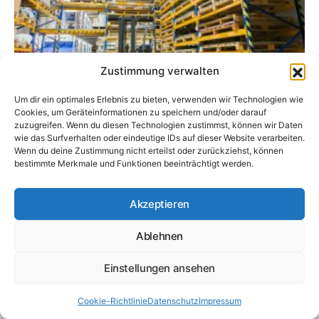
Zustimmung verwalten
Sonstiges
Um dir ein optimales Erlebnis zu bieten, verwenden wir Technologien wie
Logistiktrends 2026:
Cookies, um Geräteinformationen zu speichern und/oder darauf
Effizienz durch
zuzugreifen. Wenn du diesen Technologien zustimmst, können wir Daten
wie das Surfverhalten oder eindeutige IDs auf dieser Website verarbeiten.
Digitalisierung
Wenn du deine Zustimmung nicht erteilst oder zurückziehst, können
bestimmte Merkmale und Funktionen beeinträchtigt werden.
Die Logistikbranche befindet sich in einem
tiefgreifenden Wandel, der sämtliche…
Akzeptieren
logistikbranche.net
16. Januar 2026
Ablehnen
Einstellungen ansehen
Logistikbranche.net
Cookie-Richtlinie
Datenschutz
Impressum