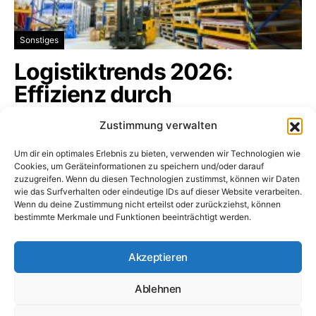
Sonstiges
Logistiktrends 2026:
Effizienz durch
Digitalisierung
Zustimmung verwalten
Die Logistikbranche befindet sich in einem
Um dir ein optimales Erlebnis zu bieten, verwenden wir Technologien wie
tiefgreifenden Wandel, der sämtliche…
Cookies, um Geräteinformationen zu speichern und/oder darauf
zuzugreifen. Wenn du diesen Technologien zustimmst, können wir Daten
logistikbranche.net
16. Januar 2026
wie das Surfverhalten oder eindeutige IDs auf dieser Website verarbeiten.
Wenn du deine Zustimmung nicht erteilst oder zurückziehst, können
bestimmte Merkmale und Funktionen beeinträchtigt werden.
Logistikbranche.net
Akzeptieren
Ablehnen
Dossiers
Impressum
Datenschutz
Cookie-Richtlinie (EU)
Unternehmen
Frachtbörsen
Speditionen