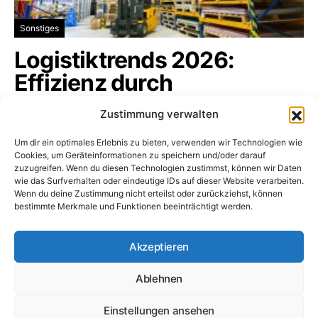
Sonstiges
Logistiktrends 2026:
Effizienz durch
Digitalisierung
Zustimmung verwalten
Die Logistikbranche befindet sich in einem
Um dir ein optimales Erlebnis zu bieten, verwenden wir Technologien wie
tiefgreifenden Wandel, der sämtliche…
Cookies, um Geräteinformationen zu speichern und/oder darauf
zuzugreifen. Wenn du diesen Technologien zustimmst, können wir Daten
logistikbranche.net
16. Januar 2026
wie das Surfverhalten oder eindeutige IDs auf dieser Website verarbeiten.
Wenn du deine Zustimmung nicht erteilst oder zurückziehst, können
bestimmte Merkmale und Funktionen beeinträchtigt werden.
Logistikbranche.net
Akzeptieren
Ablehnen
Dossiers
Impressum
Datenschutz
Cookie-Richtlinie (EU)
Unternehmen
Frachtbörsen
Speditionen
Einstellungen ansehen